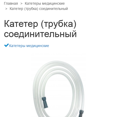
ДИАЛИЗНАЯ ТЕРАПИЯ
Главная
Катетеры медицинские
КАРДИОМАРКЕРЫ
Катетер (трубка) соединительный
ПСИХИАТРИЯ
ОНКОМАРКЕРЫ
Катетер (трубка)
КАРДИОХИРУРГИЯ
ДИАГНОСТИКА ЗАБОЛЕВАНИЙ ЖКТ
ПРОЧИЕ ТЕСТЫ
ЛАБОРАТОРНАЯ ДИАГНОСТИКА
соединительный
РЕСПИРАТОРНАЯ ПОДДЕРЖКА
Катетеры медицинские
МАЛОИНВАЗИВНАЯ ХИРУРГИЯ
ТРАВМАТОЛОГИЯ И ОРТОПЕДИЯ