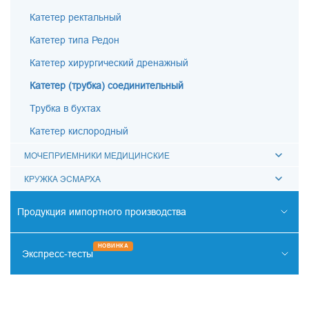
Катетер ректальный
Катетер типа Редон
Катетер хирургический дренажный
Катетер (трубка) соединительный
Трубка в бухтах
Катетер кислородный
МОЧЕПРИЕМНИКИ МЕДИЦИНСКИЕ
КРУЖКА ЭСМАРХА
Продукция импортного производства
РЕНТГЕНО-ЭНДОВАСКУЛЯРНАЯ ХИРУРГИЯ
НОВИНКА
Экспресс-тесты
ОТОРИНОЛАРИНГОЛОГИЯ
НАРКОТИКИ
СИСТЕМА КОХЛЕАРНОЙ ИМПЛАНТАЦИИ
ИНФЕКЦИИ