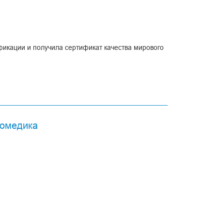
икации и получила сертификат качества мирового
od and Drug Administration о
сомедика
DA. Мы гордимся этим!