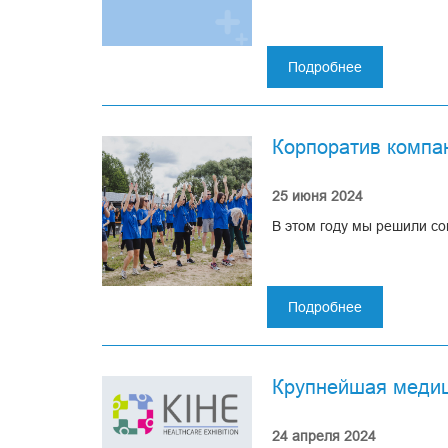
Подробнее
о
Петербургск
международ
форум
Корпоратив компа
здоровья
25 июня 2024
В этом году мы решили со
Подробнее
о
Корпоратив
компании
или
Крупнейшая медиц
как
мы
отметили
24 апреля 2024
День