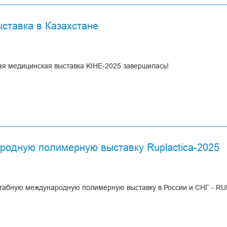
ставка в Казахстане
 медицинская выставка KIHE-2025 завершилась!
родную полимерную выставку Ruplactica-2025
абную международную полимерную выставку в России и СНГ - RUP
ственная площадка, где в одном месте собраны все компетенции в 