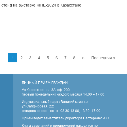
стенд на выставке KIHE-2024 в Казахстане
я
Текущая
1
Страница
2
Страница
3
Страница
4
Страница
5
Страница
6
Страница
7
Страница
8
Следующая
››
Последняя
Последняя »
страница
страница
страница
По
ЛИЧНЫЙ ПРИЕМ ГРАЖДАН
Ул.Коллекторная, 3А, оф. 200:
первый понедельник каждого месяца 14.00 – 17.00
Индустриальный парк «Великий камень»,
ул.Сапфировая, 22:
ежедневно, пон.- пятн. 08.30-13.00, 13.30- 17.00
Приём ведёт заместитель директора Нестеренко А.С.
Книга замечаний и предложений находится по