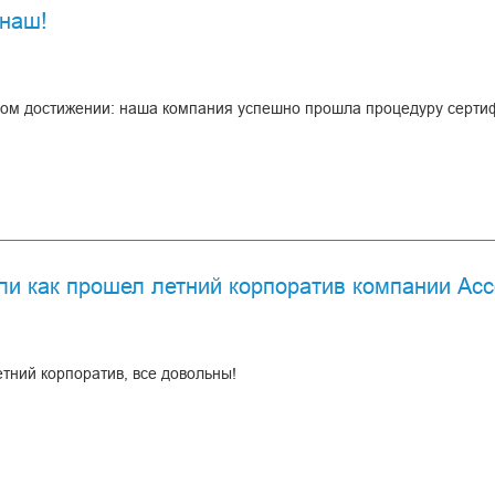
 наш!
ом достижении: наша компания успешно прошла процедуру сертиф
 это подтверждение государственного органа США Fo
о качества нашего производства и продукции.
ли как прошел летний корпоратив компании Ас
я медицинская компания в Беларуси, которая имеет сертификат F
етний корпоратив, все довольны!