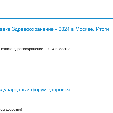
ачи и больших профессиональных побед!
инесет массу ярких впечатлений и успешных проектов.
м
нами)
ями, Команда ООО "АССОМЕДИКА"
вка Здравоохранение - 2024 в Москве. Итоги
ставка Здравоохранение - 2024 в Москве.
я
нение
ждународный форум здоровья
ум здоровья!