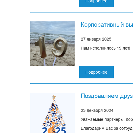
поставщиками по всей тех
Подробнее
о
Экспозиции объединились 
Посетили
переработки и утилизации
международ
полимерную
Корпоративный вы
выставку
Ruplactica-
2025
27 января 2025
Нам исполнилось 19 лет!
Подробнее
о
Корпоратив
выезд
в
Поздравляем друз
честь
Дня
рождения
23 декабря 2024
компании
Уважаемые партнеры, дор
Благодарим Вас за сотруд