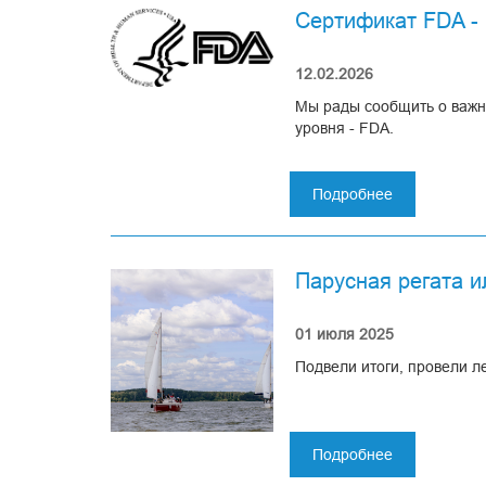
Сертификат FDA -
12.02.2026
Мы рады сообщить о важн
уровня - FDA.
Подробнее
о
Сертификат FDA —
Сертификат
гарантии высоког
FDA
-
Парусная регата и
наш!
Ассомедика – единственна
01 июля 2025
Подвели итоги, провели л
Подробнее
о
Парусная