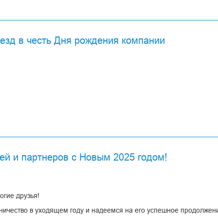
нологической цепочке от основного оборудования до периферии, о
в одном пространстве и охватили весь жизненный цикл полимеров:
.
ную
езд в честь Дня рождения компании
ный
ей и партнеров с Новым 2025 годом!
огие друзья!
ничество в уходящем году и надеемся на его успешное продолжен