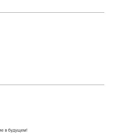
снастки и альтернативного сырья.
 от синтеза и превращение в изделие до вторичной
ие в будущем!