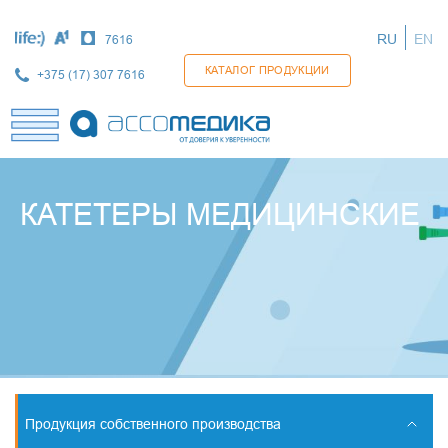
Перейти
к
RU
EN
7616
основному
содержанию
КАТАЛОГ ПРОДУКЦИИ
+375 (17) 307 7616
КАТЕТЕРЫ МЕДИЦИНСКИЕ
Продукция собственного производства