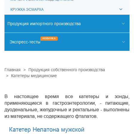
КРУЖКА ЭСМАРХА
Продукция импортного производства
РЕНТГЕНО-ЭНДОВАСКУЛЯРНАЯ ХИРУРГИЯ
НОВИНКА
Экспресс-тесты
ОТОРИНОЛАРИНГОЛОГИЯ
НАРКОТИКИ
ИНФЕКЦИИ
КАРДИОМАРКЕРЫ
ОНКОМАРКЕРЫ
ДИАГНОСТИКА ЗАБОЛЕВАНИЙ ЖКТ
ПРОЧИЕ ТЕСТЫ
СИСТЕМА КОХЛЕАРНОЙ ИМПЛАНТАЦИИ
ДИАЛИЗНАЯ ТЕРАПИЯ
Главная
Продукция собственного производства
Катетеры медицинские
ПСИХИАТРИЯ
КАРДИОХИРУРГИЯ
В настоящее время все катетеры и зонды,
ЛАБОРАТОРНАЯ ДИАГНОСТИКА
применяющиеся в гастроэнтерологии, - питающие,
дуоденальные, желудочные и ректальные - выполнены
РЕСПИРАТОРНАЯ ПОДДЕРЖКА
из материала, не содержащего фталатов.
МАЛОИНВАЗИВНАЯ ХИРУРГИЯ
Катетер Нелатона мужской
ТРАВМАТОЛОГИЯ И ОРТОПЕДИЯ